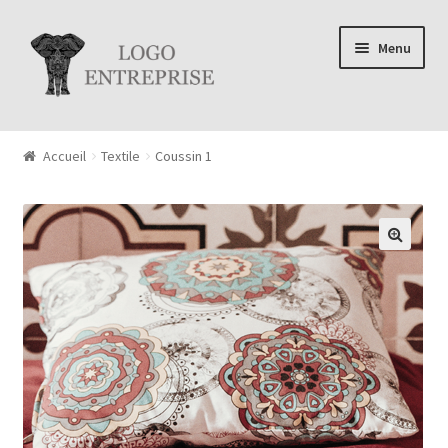
Aller à la navigation
Aller au contenu
Menu
Accueil
Textile
Coussin 1
🔍