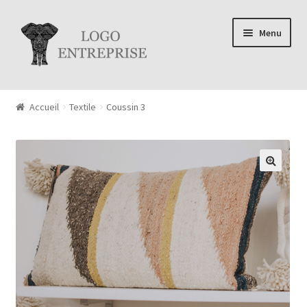
Aller à la navigation
Aller au contenu
Menu
Accueil
Textile
Coussin 3
🔍