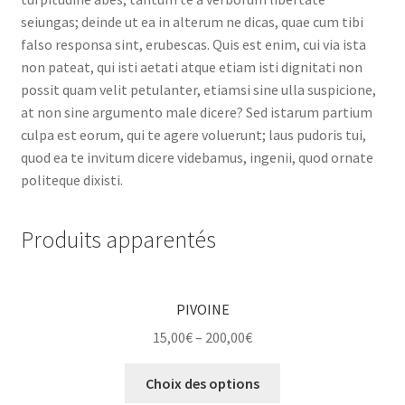
seiungas; deinde ut ea in alterum ne dicas, quae cum tibi
falso responsa sint, erubescas. Quis est enim, cui via ista
non pateat, qui isti aetati atque etiam isti dignitati non
possit quam velit petulanter, etiamsi sine ulla suspicione,
at non sine argumento male dicere? Sed istarum partium
culpa est eorum, qui te agere voluerunt; laus pudoris tui,
quod ea te invitum dicere videbamus, ingenii, quod ornate
politeque dixisti.
Produits apparentés
PIVOINE
15,00
€
–
200,00
€
Choix des options