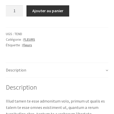
Quantité
Ajouter au panier
UGS :
TEND
Catégorie :
FLEURS
Étiquette :
Fleurs
Description
Description
Illud tamen te esse admonitum volo, primum ut qualis es
talem te esse omnes existiment ut, quantum a rerum
turpitudine abes, tantum te a verborum libertate